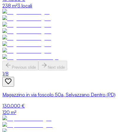
238
m²
3 locali
Previous slide
Next slide
1
/
8
Magazzino in via foscolo 50a, Selvazzano Dentro (PD)
130.000 €
120
m²