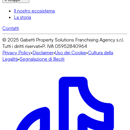
Il nostro ecosistema
La storia
Contatti
© 2025 Gabetti Property Solutions Franchising Agency s.r.l.
Tutti i diritti riservati
•
P. IVA 05952840964
Privacy Policy
•
Disclaimer
•
Uso dei Cookie
•
Cultura della
Legalità
•
Segnalazione di Illeciti