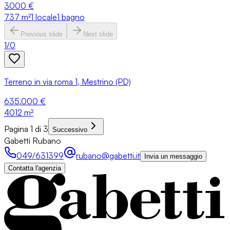
3000 €
737
m²
1 locale
1 bagno
Previous slide
Next slide
1
/
0
Terreno in via roma 1, Mestrino (PD)
635.000 €
4012
m²
Pagina 1 di 3
Successivo
Gabetti Rubano
049/631399
rubano@gabetti.it
Invia un messaggio
Contatta l'agenzia