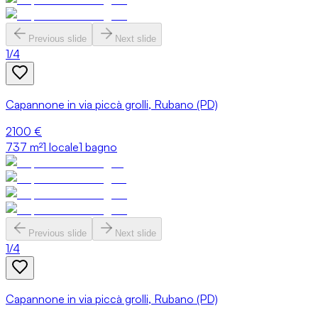
Previous slide
Next slide
1
/
4
Capannone in via piccà grolli, Rubano (PD)
2100 €
737
m²
1 locale
1 bagno
Previous slide
Next slide
1
/
4
Capannone in via piccà grolli, Rubano (PD)