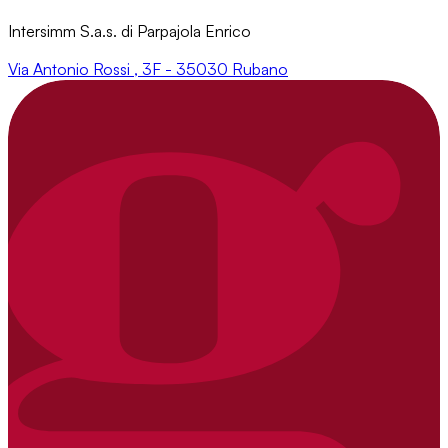
Intersimm S.a.s. di Parpajola Enrico
Via Antonio Rossi , 3F - 35030 Rubano