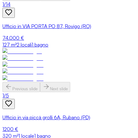
1
/
14
Ufficio in VIA PORTA PO 87, Rovigo (RO)
74.000 €
127
m²
2 locali
1 bagno
Previous slide
Next slide
1
/
5
Ufficio in via piccà grolli 6A, Rubano (PD)
1200 €
320
m²
1 locale
1 bagno