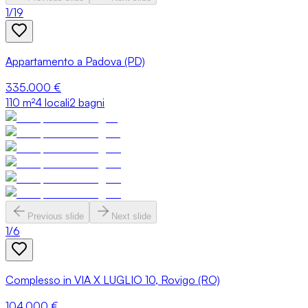
1
/
19
Appartamento a Padova (PD)
335.000 €
110
m²
4 locali
2 bagni
Previous slide
Next slide
1
/
6
Complesso in VIA X LUGLIO 10, Rovigo (RO)
104.000 €