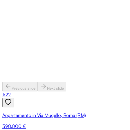
Previous slide
Next slide
1
/
22
Appartamento in Via Mugello, Roma (RM)
398.000 €