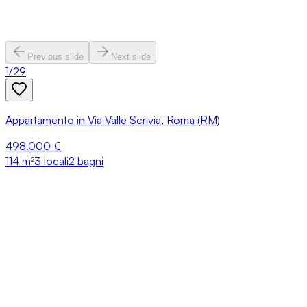
Previous slide
Next slide
1
/
29
Appartamento in Via Valle Scrivia, Roma (RM)
498.000 €
114
m²
3 locali
2 bagni