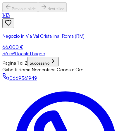
Previous slide
Next slide
1
/
13
Negozio in Via Val Cristallina, Roma (RM)
66.000 €
36
m²
1 locale
1 bagno
Pagina 1 di 2
Successivo
Gabetti Roma Nomentana Conca d'Oro
0669361949