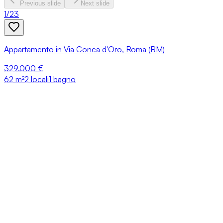
Previous slide
Next slide
1
/
23
Appartamento in Via Conca d'Oro, Roma (RM)
329.000 €
62
m²
2 locali
1 bagno