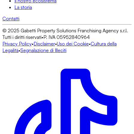
Il nostro ecosistema
La storia
Contatti
© 2025 Gabetti Property Solutions Franchising Agency s.r.l.
Tutti i diritti riservati
•
P. IVA 05952840964
Privacy Policy
•
Disclaimer
•
Uso dei Cookie
•
Cultura della
Legalità
•
Segnalazione di Illeciti