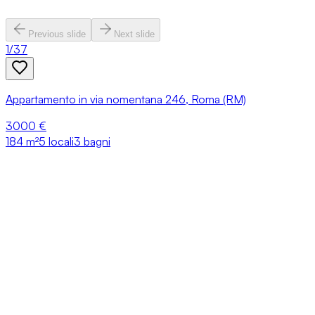
Previous slide
Next slide
1
/
37
Appartamento in via nomentana 246, Roma (RM)
3000 €
184
m²
5 locali
3 bagni