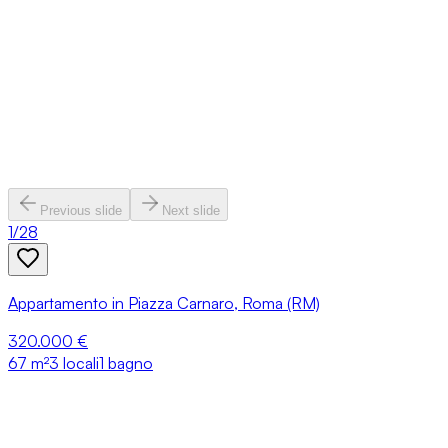
Previous slide
Next slide
1
/
28
Appartamento in Piazza Carnaro, Roma (RM)
320.000 €
67
m²
3 locali
1 bagno