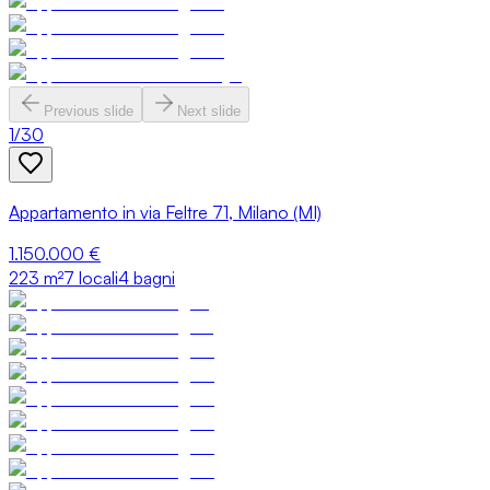
Previous slide
Next slide
1
/
30
Appartamento in via Feltre 71, Milano (MI)
1.150.000 €
223
m²
7 locali
4 bagni