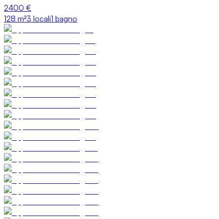
2400 €
128
m²
3 locali
1 bagno