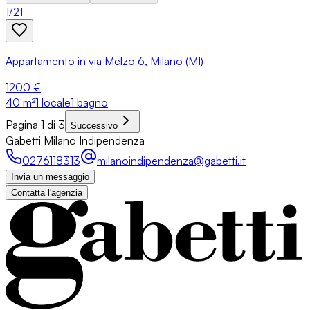
1
/
21
Appartamento in via Melzo 6, Milano (MI)
1200 €
40
m²
1 locale
1 bagno
Pagina 1 di 3
Successivo
Gabetti Milano Indipendenza
0276118313
milanoindipendenza@gabetti.it
Invia un messaggio
Contatta l'agenzia