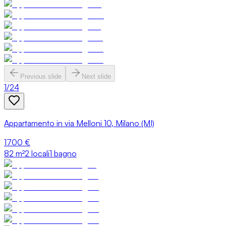
Previous slide
Next slide
1
/
24
Appartamento in via Melloni 10, Milano (MI)
1700 €
82
m²
2 locali
1 bagno