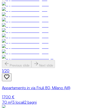
Previous slide
Next slide
1
/
20
Appartamento in via Friuli 80, Milano (MI)
1700 €
70
m²
3 locali
2 bagni