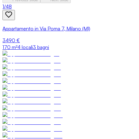
1
/
48
Appartamento in Via Poma 7, Milano (MI)
3490 €
170
m²
4 locali
3 bagni