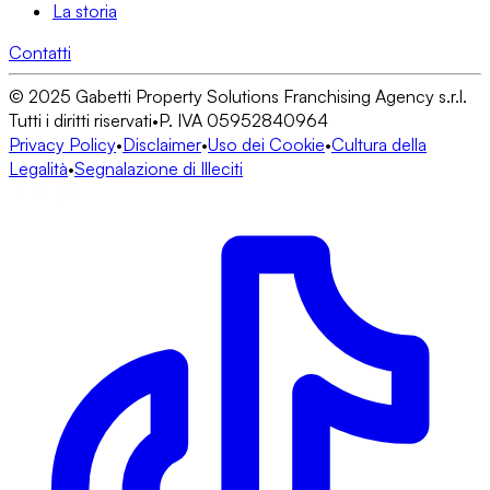
La storia
Contatti
© 2025 Gabetti Property Solutions Franchising Agency s.r.l.
Tutti i diritti riservati
•
P. IVA 05952840964
Privacy Policy
•
Disclaimer
•
Uso dei Cookie
•
Cultura della
Legalità
•
Segnalazione di Illeciti