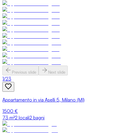
Previous slide
Next slide
1
/
23
Appartamento in via Aselli 5, Milano (MI)
1500 €
73
m²
2 locali
2 bagni