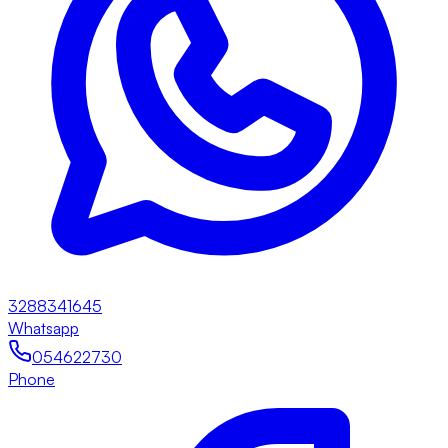
3288341645
Whatsapp
054622730
Phone