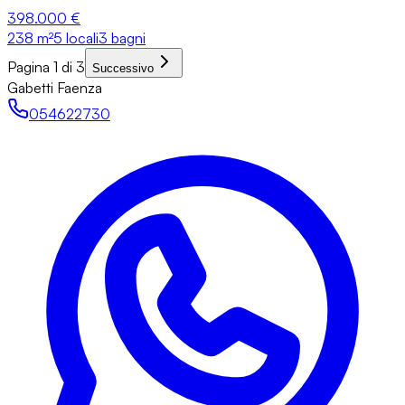
398.000 €
238
m²
5 locali
3 bagni
Pagina 1 di 3
Successivo
Gabetti Faenza
054622730