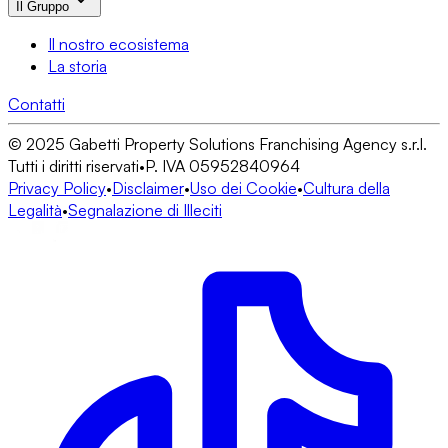
Il Gruppo
Il nostro ecosistema
La storia
Contatti
© 2025 Gabetti Property Solutions Franchising Agency s.r.l.
Tutti i diritti riservati
•
P. IVA 05952840964
Privacy Policy
•
Disclaimer
•
Uso dei Cookie
•
Cultura della
Legalità
•
Segnalazione di Illeciti