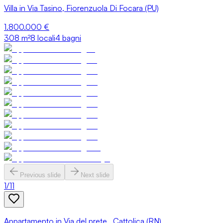
Villa in Via Tasino, Fiorenzuola Di Focara (PU)
1.800.000 €
308
m²
8 locali
4 bagni
Previous slide
Next slide
1
/
11
Appartamento in Via del prete , Cattolica (RN)