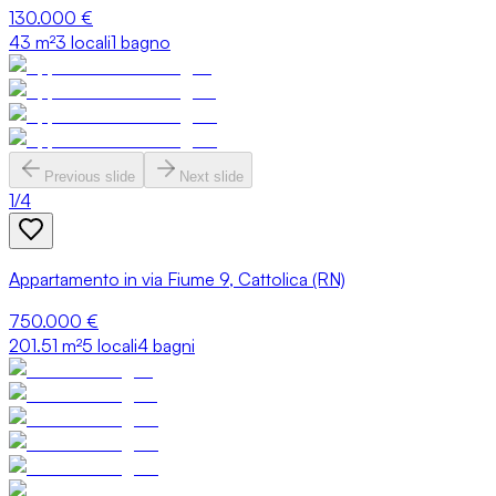
130.000 €
43
m²
3 locali
1 bagno
Previous slide
Next slide
1
/
4
Appartamento in via Fiume 9, Cattolica (RN)
750.000 €
201.51
m²
5 locali
4 bagni