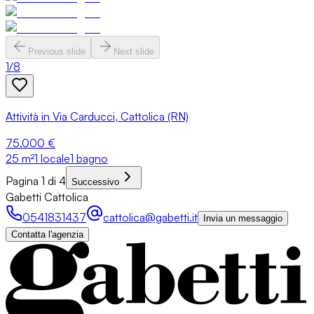
Previous slide
Next slide
1
/
8
Attività in Via Carducci, Cattolica (RN)
75.000 €
25
m²
1 locale
1 bagno
Pagina 1 di 4
Successivo
Gabetti Cattolica
0541831437
cattolica@gabetti.it
Invia un messaggio
Contatta l'agenzia