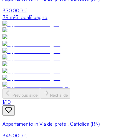
370.000 €
79
m²
3 locali
1 bagno
Previous slide
Next slide
1
/
10
Appartamento in Via del prete , Cattolica (RN)
345.000 €