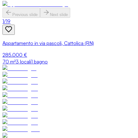
Previous slide
Next slide
1
/
19
Appartamento in via pascoli, Cattolica (RN)
285.000 €
70
m²
3 locali
1 bagno