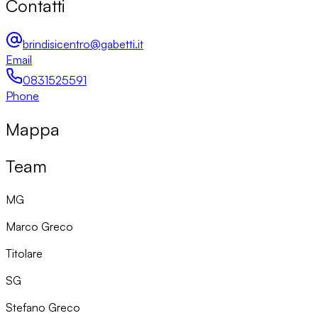
Contatti
brindisicentro@gabetti.it
Email
0831525591
Phone
Mappa
Team
MG
Marco Greco
Titolare
SG
Stefano Greco