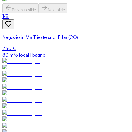
Previous slide
Next slide
1
/
8
Negozio in Via Trieste snc, Erba (CO)
730 €
80
m²
3 locali
1 bagno