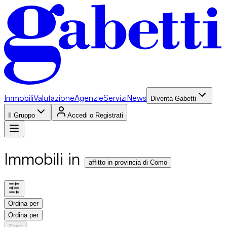
Immobili
Valutazione
Agenzie
Servizi
News
Diventa Gabetti
Il Gruppo
Accedi o Registrati
Immobili in
affitto in provincia di Como
Ordina per
Ordina per
Zona