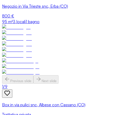
Negozio in Via Trieste snc, Erba (CO)
800 €
95
m²
3 locali
1 bagno
Previous slide
Next slide
1
/
9
Box in via pulici snc, Albese con Cassano (CO)
Trattativa privata