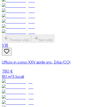
Previous slide
Next slide
1
/
18
Ufficio in corso XXV aprile snc, Erba (CO)
780 €
80
m²
3 locali