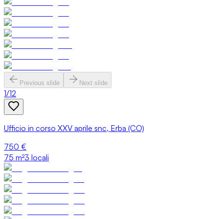
Previous slide
Next slide
1
/
12
Ufficio in corso XXV aprile snc, Erba (CO)
750 €
75
m²
3 locali