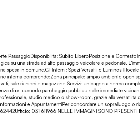
rte PassaggioDisponibilità: Subito LiberoPosizione e ContestoIn 
gica su una strada ad alto passaggio veicolare e pedonale. L'immo
 spesa in comune.Gli Interni: Spazi Versatili e LuminosiIl locale
ione interna comprende:Zona principale: ampio ambiente open spac
privati, sale riunioni o magazzino.Servizi: un bagno a norma com
presenza di un comodo parcheggio pubblico nelle immediate vicinan
rofessionale, studio medico o show-room, grazie alla versatilità d
ormazioni e AppuntamentiPer concordare un sopralluogo o riceve
 346 7562442Ufficio: 031 611966 NELLE IMMAGINI SONO PR