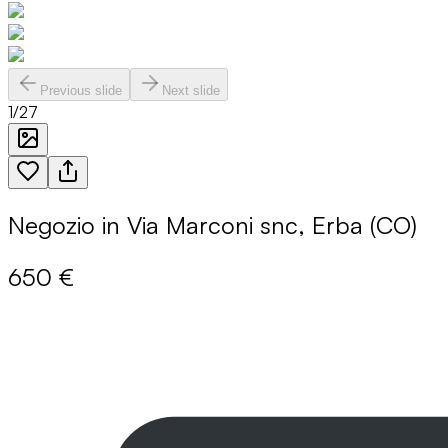
Previous slide
Next slide
1
/
27
Negozio in Via Marconi snc, Erba (CO)
650 €