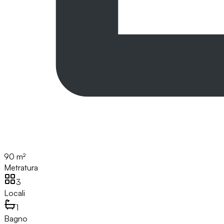
90 m²
Metratura
3
Locali
1
Bagno