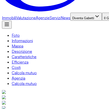
Immobili
Valutazione
Agenzie
Servizi
News
Diventa Gabetti
Il 
Foto
Informazioni
Mappa
Descrizione
Caratteristiche
Efficienza
Costi
Calcola mutuo
Agenzia
Calcola mutuo