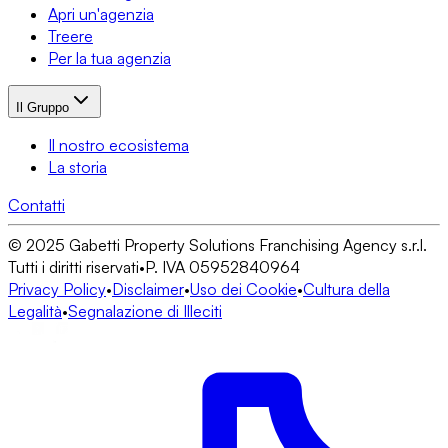
Apri un'agenzia
Treere
Per la tua agenzia
Il Gruppo
Il nostro ecosistema
La storia
Contatti
© 2025 Gabetti Property Solutions Franchising Agency s.r.l.
Tutti i diritti riservati
•
P. IVA 05952840964
Privacy Policy
•
Disclaimer
•
Uso dei Cookie
•
Cultura della
Legalità
•
Segnalazione di Illeciti