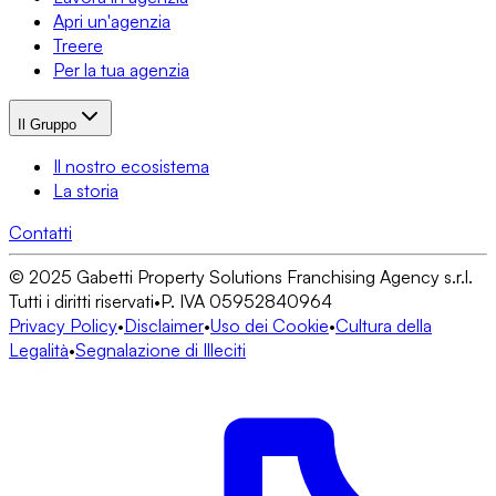
Apri un'agenzia
Treere
Per la tua agenzia
Il Gruppo
Il nostro ecosistema
La storia
Contatti
© 2025 Gabetti Property Solutions Franchising Agency s.r.l.
Tutti i diritti riservati
•
P. IVA 05952840964
Privacy Policy
•
Disclaimer
•
Uso dei Cookie
•
Cultura della
Legalità
•
Segnalazione di Illeciti