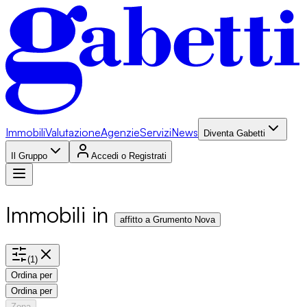
Immobili
Valutazione
Agenzie
Servizi
News
Diventa Gabetti
Il Gruppo
Accedi o Registrati
Immobili in
affitto a Grumento Nova
(
1
)
Ordina per
Ordina per
Zona